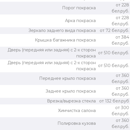
от 228
Порог покраска
бел.руб.
от 228
Арка покраска
бел.руб.
Зеркало заднего вида покраска
от 72 бел.руб.
от 384
Крышка багажника покраска
бел.руб.
Дверь (передняя или задняя) с 2-х сторон
от 510 бел.руб.
покраска
Дверь (передняя или задняя) с 2-х сторон
от 510 бел.руб.
покраска
от 360
Переднее крыло покраска
бел.руб.
от 360
Заднее крыло покраска
бел.руб.
Врезка/вырезка стекла
от 132 бел.руб
от 300
Химчистка салона
бел.руб.
от 360
Полировка кузова
бел.руб.