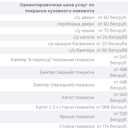
Ориентировочная цена услуг по
покраске кузовного элемента
с/у двери
от 60 бел.руб.
переборка двери
от 60 бел.руб.
с/у крыла
от 72 бел.руб.
с/у капота
от 24 бел.руб3
с/у крышки багажника
от 20 бел.руб4
с/у бампера
от 60 бел.руб6
от 240
Бампер "в переход"-локальная покраска
бел.руб.
от 468
Бампер (задний) покраска
бел.руб.
от 468
Бампер (передний) покраска
бел.руб.
от 540
Капот покраска
бел.руб.
Капот с 2-х сторон покраска
от 588 бел.руб
от 720
Крыша покраска
бел.руб.
Стойка покраска
от 114 бел.руб.