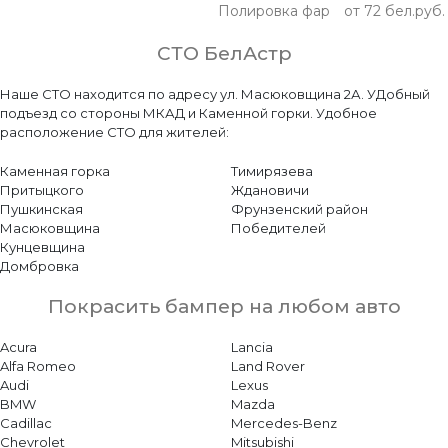
Полировка фар
от 72 бел.руб.
СТО БелАстр
Наше СТО находится по адресу ул. Масюковщина 2А. УДобный
подъезд со стороны МКАД и Каменной горки. Удобное
расположение СТО для жителей:
Каменная горка
Тимирязева
Притыцкого
Ждановичи
Пушкинская
Фрунзенский район
Масюковщина
Победителей
Кунцевщина
Домбровка
Покрасить бампер на любом авто
Acura
Lancia
Alfa Romeo
Land Rover
Audi
Lexus
BMW
Mazda
Cadillac
Mercedes-Benz
Chevrolet
Mitsubishi